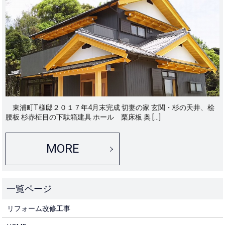
東浦町T様邸２０１７年4月末完成 切妻の家 玄関・杉の天井、桧
腰板 杉赤柾目の下駄箱建具 ホール 栗床板 奥 […]
MORE
リフォーム改修工事