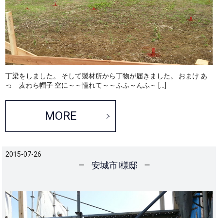
丁梁をしました。 そして製材所から丁物が届きました。 おまけ あ
っ 麦わら帽子 空に～～憧れて～～ふふ～んふ～ […]
MORE
2015-07-26
安城市I様邸