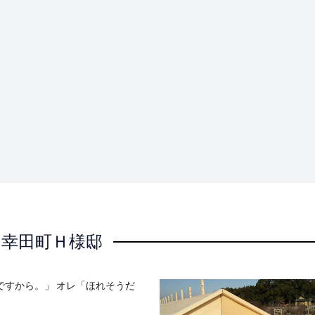
幸田町Ｈ様邸
ですから。」 オレ「ほれそうだ