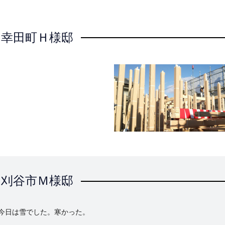
幸田町Ｈ様邸
刈谷市Ｍ様邸
 今日は雪でした。寒かった。